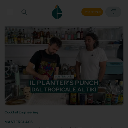
Salta
ai
LOG
REGISTRATI
IN
contenuti
Cocktail Engineering
MASTERCLASS