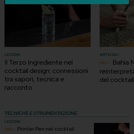
LEZIONI
ARTICOLI
Il Terzo Ingrediente nel
Bahia N
cocktail design: connessioni
reinterpre
tra sapori, tecnica e
del cocktail
racconto
TECNICHE E STRUMENTAZIONE
LEZIONI
Printer Pen nel cocktail