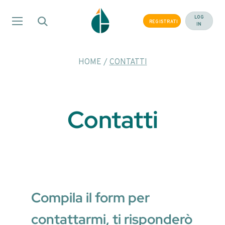
Salta
ai
LOG
REGISTRATI
IN
contenuti
HOME
/
CONTATTI
Contatti
Compila il form per
contattarmi, ti risponderò