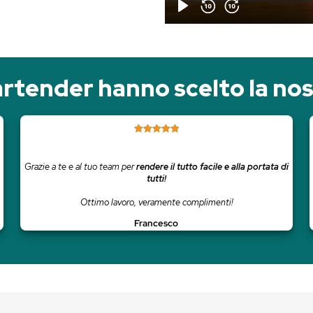
tuita
. Senza carta di credito.
ia di bartender hanno s
voi che questa
Grazie a te e al tuo team per
rendere il tu
tutti!