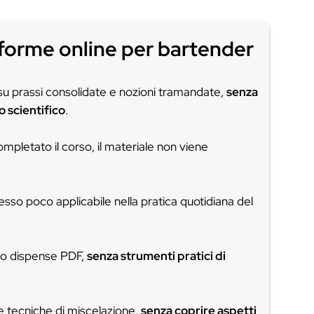
to è solo l’inizio
rofondimenti per tenerti sempre 
INIZIA ORA - 7 GIORNI GR