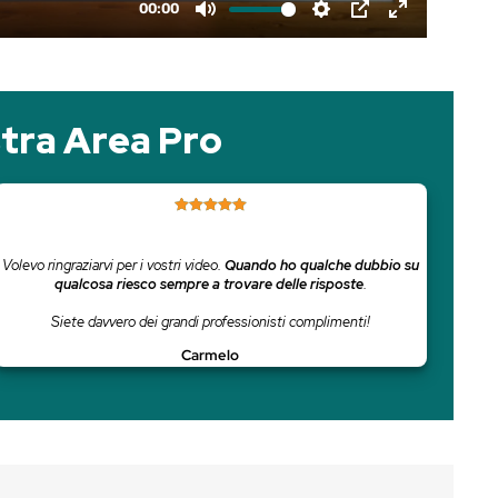
celto la nostra Area P
tto facile e alla portata di
Volevo ringraziarvi per i vostri v
qualcosa riesco sempre