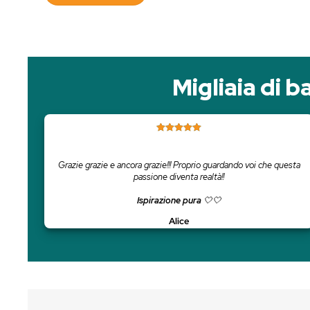
Attiva subito i tuoi
7 giorni di prova gra
INIZIA ORA
Miglia
Grazie grazie e ancora grazie!!! Proprio guardando 
passione diventa realtà!!