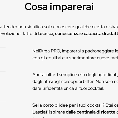
Ottimo lavoro, veramente c
Francesco
Cosa impa
Essere un bartender non significa solo conosce
in continua evoluzione, fatto di
tecnica, conosc