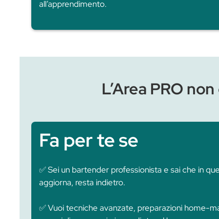
Area Pro Cockt
Metodo scientifico e sperimentale
–
basata su ricerca ed esperimenti reali
fondamento.
Formazione continua e sempre aggi
settimana, in linea con le ultime evolu