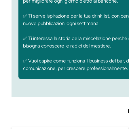
Applicazione immediata nel lavoro
–
subito utilizzabile dietro al bancone,
carriera.
Tutti i formati che servono a un ba
webinar, calcolatori. Ogni argomento
all’apprendimento.