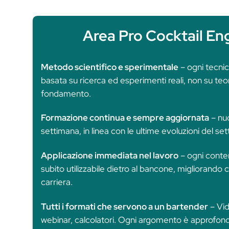
La p
Ogni settimana nuovi 
Scopri tutto questo attivando ora i tuoi
evolvere il tuo modo di lavorare dietro 