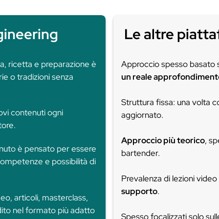
arte migliore? Ques
contenuti
, aggiornamenti e app
7 giorni gratuiti
e inizia subito ad
il bancone.