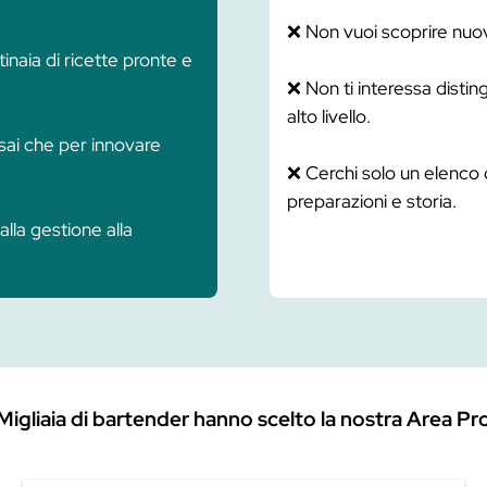
Ap
 ogni contenuto è pensato per essere
ba
 migliorando competenze e possibilità di
Pr
su
rtender
– Video, articoli, masterclass,
 è approfondito nel formato più adatto
Sp
ch