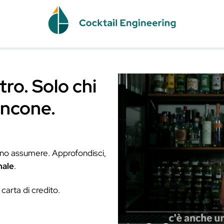
 indietro. Solo chi
a il bancone.
tail bar vogliono assumere. Approfondisci,
e professionale
.