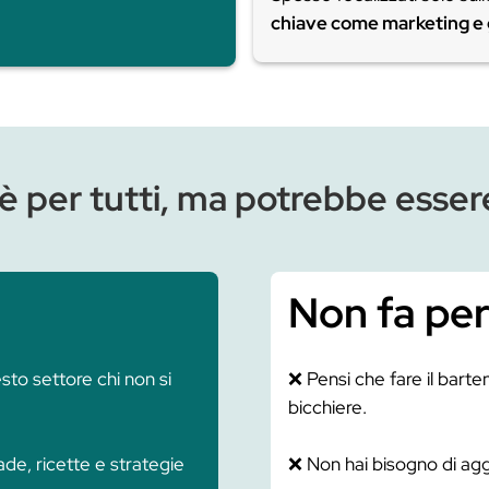
Perché scegliere la 
ail Engineering
L
 ogni tecnica, ricetta e preparazione è
Ap
, non su teorie o tradizioni senza
un
St
ornata
– nuovi contenuti ogni
ag
zioni del settore.