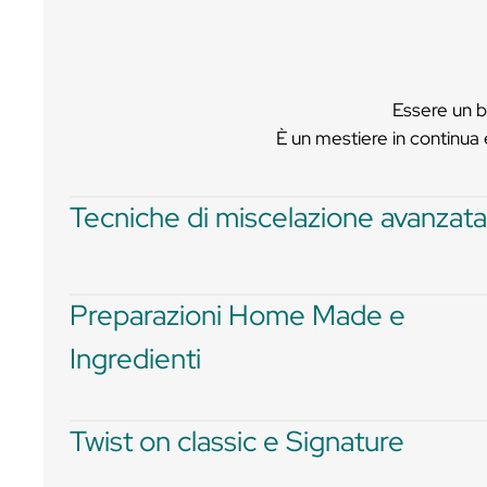
Ispirazione pura
🤍🤍
Alice
È un mestiere 