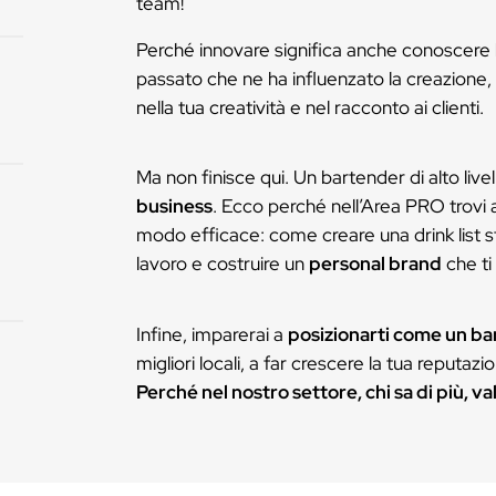
Nell’Area PRO, imp
avanzata
con gli equilibri e 
Andrai oltre il semp
 e
dagli infusi agli sci
dare un’identità unic
Sei a corto di idee
re
Lasciati ispirare da
team!
Perché innovare si
passato che ne ha i