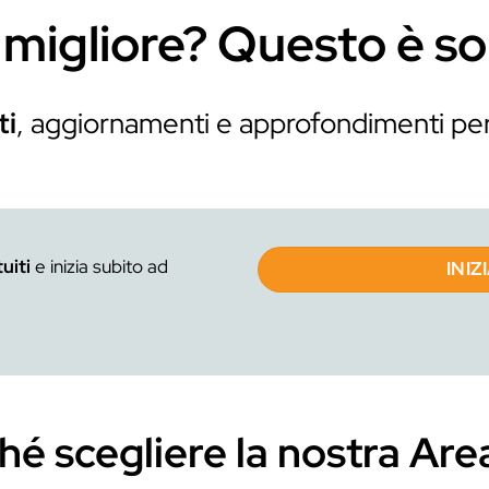
nella tua creatività 
Ma non finisce qui. 
bar
business
. Ecco per
modo efficace: come 
lavoro e costruire 
Infine, imparerai a
p
nella bar
migliori locali, a f
Perché nel nostro se