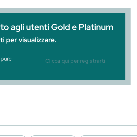
dubbiamente un cocktail sui genereris, probabil
nte quello di maggiore successo della sua ep
vuta alla sua particolare ricetta, agli ingredi
he del…
iservato agli utenti Gold e 