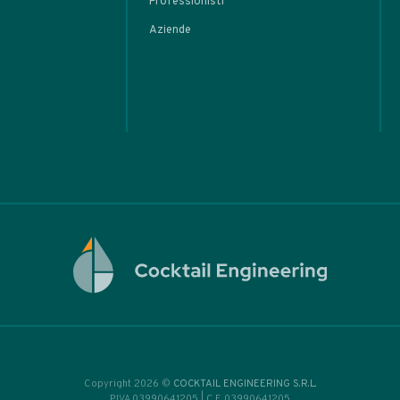
ARTIC
r’s
l
basi
l Tiki
tem
eva
rot
• Home