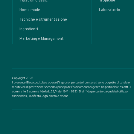
MASTERCLASS
Plante
Punch: da
Tropicale a
• Cocktail classici