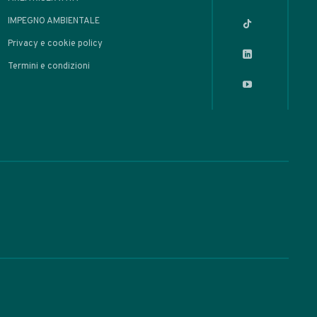
OLI
Distillato di
lico a bassa
peratura con
poratore
ante
 Made / Prodotti Alcolici