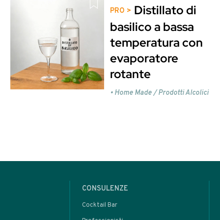
on Rum e Cachaça - 105
Cocktail Tiki - 23
sto contenuto è riservato ag
Entra o Registrati per
oppure
rare