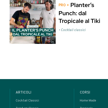
Cocktail alla Frutta - 161
Cocktail c
Potrebbero interessarti anche
Que
Clicca qui per ent