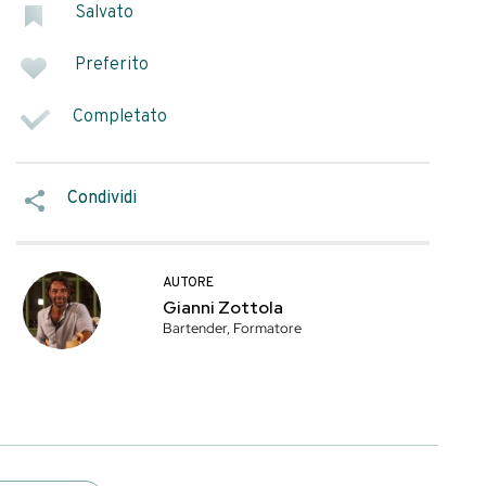
mente oggi il drink
oca.La popolarità
enti da cui è
SEGNA COME
Salvato
Preferito
Platinum