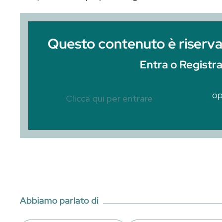
Tra gli innumerevoli Tiki il Mai Tai è in
Tiki più conosciuto al Mondo e sicurame
che questo cocktail ha raggiunto non è do
composto o alle proprietà organolettic
Questo contenuto è r