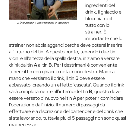
ingredienti del
drink, il ghiaccio e
blocchiamo il
Alessandro Governatori in azione!
tutto con lo
strainer. È
importante che lo
strainer non abbia agganci perché deve potersi inserire
all’interno del tin. A questo punto, tenendo i due tin
vicini e all’altezza della spalla destra, iniziamo a versare il
drink dal tin
A
al tin
B
. Per i destrimani è conveniente
tenere il tin con ghiaccio nella mano destra. Mano a
mano che versiamo il drink, il tin
B
deve essere
abbassato, creando un effetto ‘cascata’. Quando il drink
sarà completamente all’interno del tin
B
, questo deve
essere versato di nuovo nel tin
A
per poter ricominciare
l’operazione dall’inizio. Il numero di passaggi da
effettuare è a discrezione del bartender e del drink che
si sta lavorando, tuttavia più di 5 passaggi non sono quasi
mai necessari.