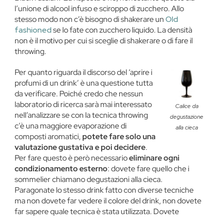
l’unione di alcool infuso e sciroppo di zucchero. Allo
stesso modo non c’è bisogno di shakerare un
Old
fashioned
se lo fate con zucchero liquido. La densità
non è il motivo per cui si sceglie di shakerare o di fare il
throwing.
Per quanto riguarda il discorso del ‘aprire i
profumi di un drink’ è una questione tutta
da verificare. Poiché credo che nessun
laboratorio di ricerca sarà mai interessato
Calice da
nell’analizzare se con la tecnica throwing
degustazione
c’è una maggiore evaporazione di
alla cieca
composti aromatici,
potete fare solo una
valutazione gustativa e poi decidere
.
Per fare questo è però necessario
eliminare ogni
condizionamento esterno
: dovete fare quello che i
sommelier chiamano degustazioni alla cieca.
Paragonate lo stesso drink fatto con diverse tecniche
ma non dovete far vedere il colore del drink, non dovete
far sapere quale tecnica è stata utilizzata. Dovete