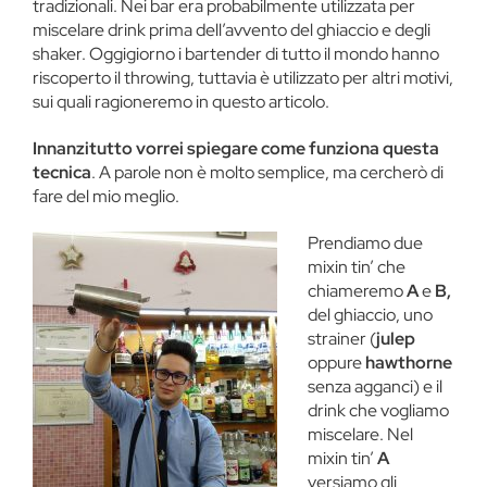
tradizionali. Nei bar era probabilmente utilizzata per
miscelare drink prima dell’avvento del ghiaccio e degli
shaker. Oggigiorno i bartender di tutto il mondo hanno
riscoperto il throwing, tuttavia è utilizzato per altri motivi,
sui quali ragioneremo in questo articolo.
Innanzitutto vorrei spiegare come funziona questa
tecnica
. A parole non è molto semplice, ma cercherò di
fare del mio meglio.
Prendiamo due
mixin tin’ che
chiameremo
A
e
B,
del ghiaccio, uno
strainer (
julep
oppure
hawthorne
senza agganci) e il
drink che vogliamo
miscelare. Nel
mixin tin’
A
versiamo gli