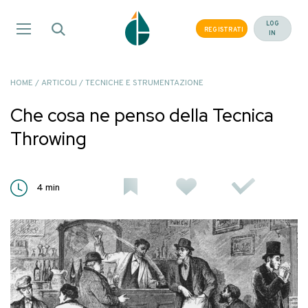
Salta
ai
LOG
REGISTRATI
IN
contenuti
HOME
/
ARTICOLI
/
TECNICHE E STRUMENTAZIONE
Che cosa ne penso della Tecnica
Throwing
4
min