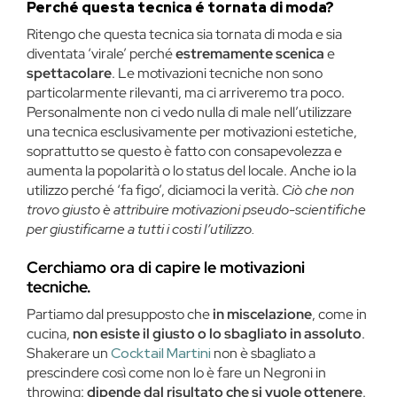
Perché questa tecnica é tornata di moda?
Ritengo che questa tecnica sia tornata di moda e sia
diventata ‘virale’ perché
estremamente scenica
e
spettacolare
. Le motivazioni tecniche non sono
particolarmente rilevanti, ma ci arriveremo tra poco.
Personalmente non ci vedo nulla di male nell’utilizzare
una tecnica esclusivamente per motivazioni estetiche,
soprattutto se questo è fatto con consapevolezza e
aumenta la popolarità o lo status del locale. Anche io la
utilizzo perché ‘fa figo’, diciamoci la verità.
Ciò che non
trovo giusto è attribuire motivazioni pseudo-scientifiche
per giustificarne a tutti i costi l’utilizzo.
Cerchiamo ora di capire le motivazioni
tecniche.
Partiamo dal presupposto che
in miscelazione
, come in
cucina,
non esiste il giusto o lo sbagliato in assoluto
.
Shakerare un
Cocktail Martini
non è sbagliato a
prescindere così come non lo è fare un Negroni in
throwing:
dipende dal risultato che si vuole ottenere
.