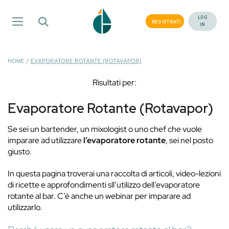
Salta
ai
LOG
REGISTRATI
IN
contenuti
HOME
/
EVAPORATORE ROTANTE (ROTAVAPOR)
Risultati per:
Evaporatore Rotante (Rotavapor)
Se sei un bartender, un mixologist o uno chef che vuole
imparare ad utilizzare
l’evaporatore rotante
, sei nel posto
giusto.
In questa pagina troverai una raccolta di articoli, video-lezioni
di ricette e approfondimenti sll’utilizzo dell’evaporatore
rotante al bar. C’è anche un webinar per imparare ad
utilizzarlo.