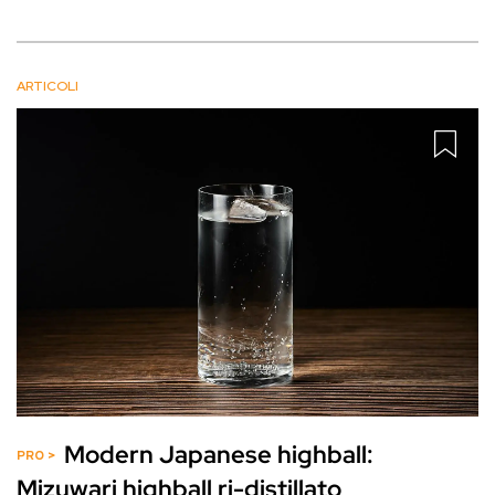
ARTICOLI
Modern Japanese highball:
Mizuwari highball ri-distillato