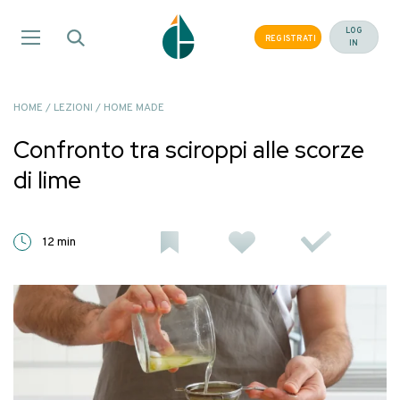
Salta
ai
LOG
REGISTRATI
IN
contenuti
HOME
/
LEZIONI
/
HOME MADE
Confronto tra sciroppi alle scorze
di lime
12 min