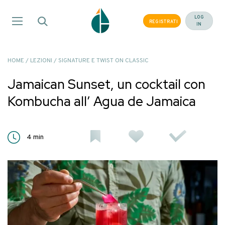
Salta
ai
LOG
REGISTRATI
IN
contenuti
HOME
/
LEZIONI
/
SIGNATURE E TWIST ON CLASSIC
Jamaican Sunset, un cocktail con
Kombucha all’ Agua de Jamaica
4
min