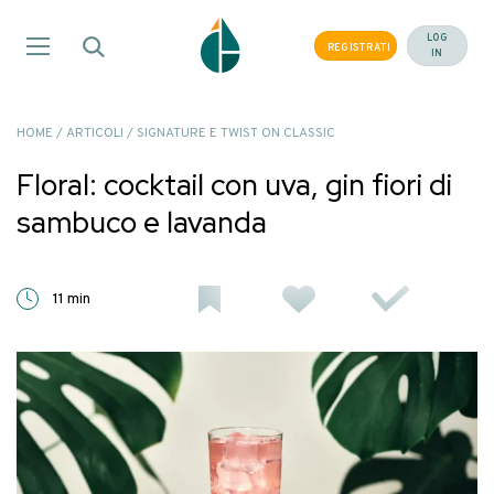
Salta
ai
LOG
REGISTRATI
IN
contenuti
HOME
/
ARTICOLI
/
SIGNATURE E TWIST ON CLASSIC
Floral: cocktail con uva, gin fiori di
sambuco e lavanda
11 min