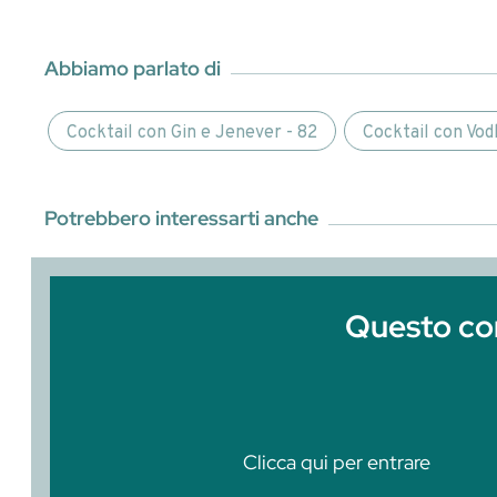
ginger beer.Questa Masterclass fa parte
Questo contenuto è r
Entra o
Clicca qui per entrare