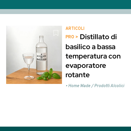
tail con Vodka - 29
Ricette Long Drink e High
sto contenuto è riservato ag
Entra o Registrati per