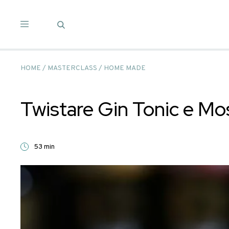
Salta
ai
contenuti
HOME
/
MASTERCLASS
/
HOME MADE
Twistare Gin Toni
53 min