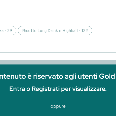
 di una…
iservato agli utenti Gold e 
 Registrati per visualizzare.
oppure
Clicca qui per r