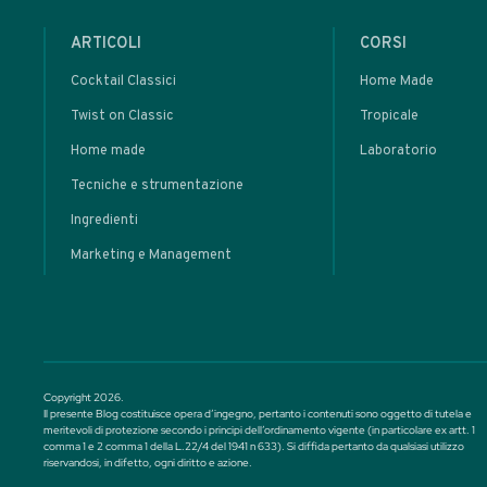
Clicca qui per ent
MASTERCLASS
Plante
Punch: da
Tropicale a
• Cocktail classici