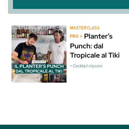
Abbiamo parlato di
Cocktail con Gin e Jenever - 82
Cock
Potrebbero interessarti anche
Que