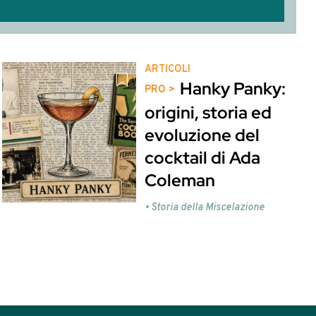
ball - 122
li utenti Gold e Platinum
 visualizzare.