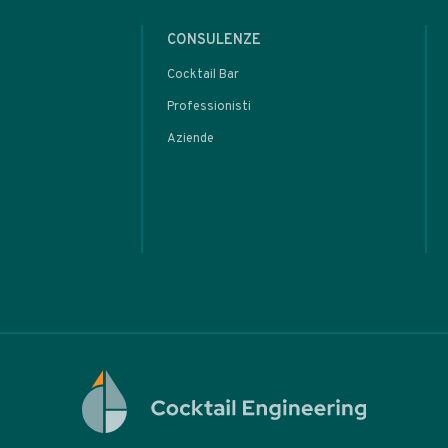
oppure
rare
ARTIC
r’s
l
basi
l Tiki
tem
eva
rot