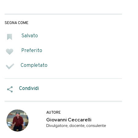
realizzare acqua
 da zero, ma
sa faremo con la
SEGNA COME