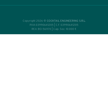
• Home
SI
CONSULENZE
e Made
Cocktail Bar
icale
Professionisti
ratorio
Aziende