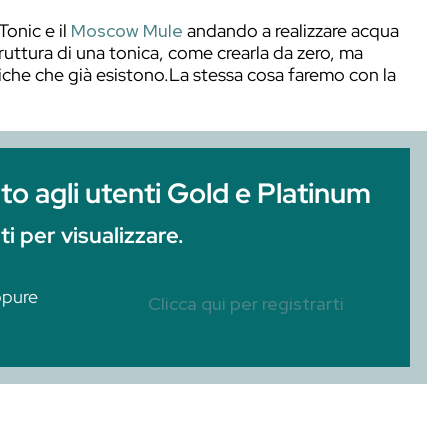
are il Gin Tonic e il
Moscow Mule
andando a 
remo la struttura di una tonica, come crearla
e delle toniche che già esistono.La stessa co