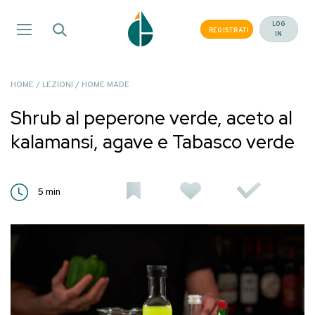
Salta
ai
LOG
REGISTRATI
IN
contenuti
HOME
/
LEZIONI
/
HOME MADE
Shrub al peperone verde, aceto al
kalamansi, agave e Tabasco verde
5
min