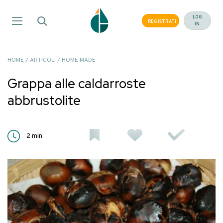
Salta
ai
LOG
REGISTRATI
IN
contenuti
HOME
/
ARTICOLI
/
HOME MADE
Grappa alle caldarroste
abbrustolite
2
min