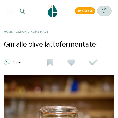
Salta
ai
LOG
REGISTRATI
IN
contenuti
HOME
/
LEZIONI
/
HOME MADE
Gin alle olive lattofermentate
3 min