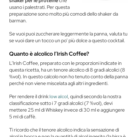
shaker per le proteine
che
usano i palestrati. Per questa
preparazione sono molto più comodi dello shaker da
barman.
Se vuoi puoi zuccherare leggermente la panna, valuta tu
se vuoi dare un tocco un po’ più dolce a questo cocktail.
Quanto è alcolico l’Irish Coffee?
L’Irish Coffee, preparato con le proporzioni indicate in
questa ricetta, ha un tenore alcolico di 8 gradi alcolici (8
%vol). In questo calcolo non ho tenuto conto della panna
perché non viene miscelata agli altri ingredienti.
Per rendere il drink
low alcol
, quindi secondo la nostra
classificazione sotto i 7 gradi alcolici (7 %vol), devi
mettere 25 ml di Whiskey invece di 30 ml e aggiungere
5 ml di caffè.
Ti ricordo che il tenore alcolico indica la sensazione di
alcol in bocca e non la quantità di alcol ingerito (la birra è