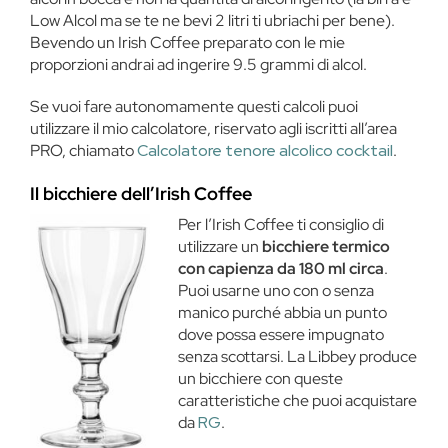
Low Alcol ma se te ne bevi 2 litri ti ubriachi per bene).
Bevendo un Irish Coffee preparato con le mie
proporzioni andrai ad ingerire 9.5 grammi di alcol.
Se vuoi fare autonomamente questi calcoli puoi
utilizzare il mio calcolatore, riservato agli iscritti all’area
PRO, chiamato
Calcolatore tenore alcolico cocktail
.
Il bicchiere dell’Irish Coffee
Per l’Irish Coffee ti consiglio di
utilizzare un
bicchiere termico
con capienza da 180 ml circa
.
Puoi usarne uno con o senza
manico purché abbia un punto
dove possa essere impugnato
senza scottarsi. La Libbey produce
un bicchiere con queste
caratteristiche che puoi acquistare
da
RG
.