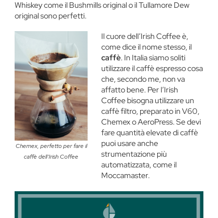
Whiskey come il Bushmills original o il Tullamore Dew
original sono perfetti.
Il cuore dell’Irish Coffee è,
come dice il nome stesso, il
caffè
. In Italia siamo soliti
utilizzare il caffè espresso cosa
che, secondo me, non va
affatto bene. Per l’Irish
Coffee bisogna utilizzare un
caffè filtro, preparato in V60,
Chemex o AeroPress. Se devi
fare quantità elevate di caffè
puoi usare anche
Chemex, perfetto per fare il
strumentazione più
caffè dell’Irish Coffee
automatizzata, come il
Moccamaster.