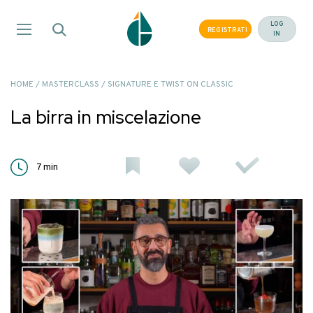
Salta
ai
LOG
REGISTRATI
IN
contenuti
HOME
/
MASTERCLASS
/
SIGNATURE E TWIST ON CLASSIC
La birra in miscelazione
7
min