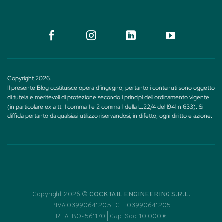
Copyright 2026.
Il presente Blog costituisce opera d’ingegno, pertanto i contenuti sono oggetto
di tutela e meritevoli di protezione secondo i principi dell’ordinamento vigente
(in particolare ex artt. 1 comma 1 e 2 comma 1 della L.22/4 del 1941 n 633). Si
diffida pertanto da qualsiasi utilizzo riservandosi, in difetto, ogni diritto e azione.
Copyright 2026 ©
COCKTAIL ENGINEERING S.R.L.
P.IVA 03990641205 | C.F. 03990641205
REA: BO-561170 | Cap. Soc: 10.000 €