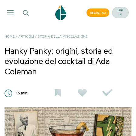
Salta
ai
LOG
REGISTRATI
IN
contenuti
HOME
/
ARTICOLI
/
STORIA DELLA MISCELAZIONE
Hanky Panky: origini, storia ed
evoluzione del cocktail di Ada
Coleman
16
min