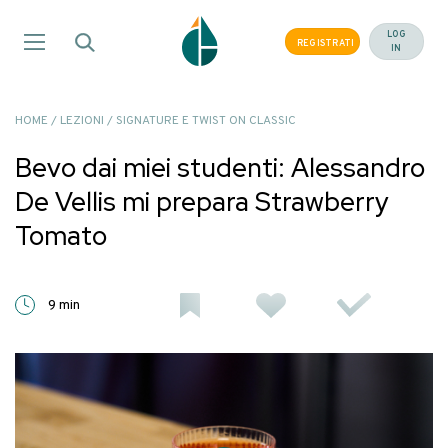
Salta
ai
LOG
REGISTRATI
IN
contenuti
HOME
/
LEZIONI
/
SIGNATURE E TWIST ON CLASSIC
Bevo dai miei studenti: Alessandro
De Vellis mi prepara Strawberry
Tomato
9 min