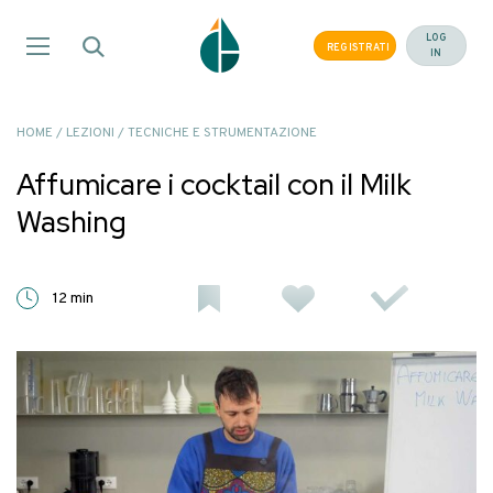
Salta
ai
LOG
REGISTRATI
IN
contenuti
HOME
/
LEZIONI
/
TECNICHE E STRUMENTAZIONE
Affumicare i cocktail con il Milk
Washing
12 min