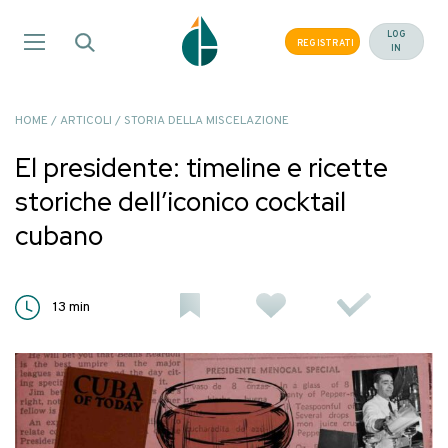
Salta
ai
LOG
REGISTRATI
IN
contenuti
HOME
/
ARTICOLI
/
STORIA DELLA MISCELAZIONE
El presidente: timeline e ricette
storiche dell’iconico cocktail
cubano
13
min