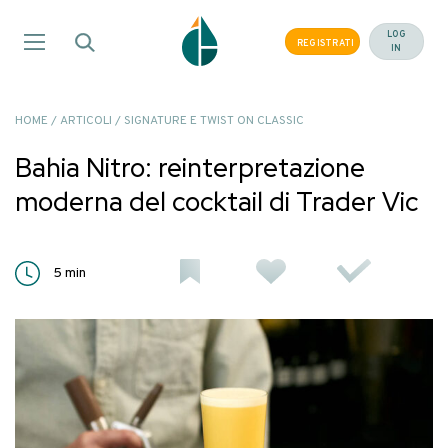
Salta
ai
LOG
REGISTRATI
IN
contenuti
HOME
/
ARTICOLI
/
SIGNATURE E TWIST ON CLASSIC
Bahia Nitro: reinterpretazione
moderna del cocktail di Trader Vic
5
min