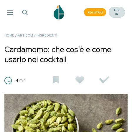
Salta
ai
LOG
REGISTRATI
IN
contenuti
HOME
/
ARTICOLI
/
INGREDIENTI
Cardamomo: che cos’è e come
usarlo nei cocktail
4
min