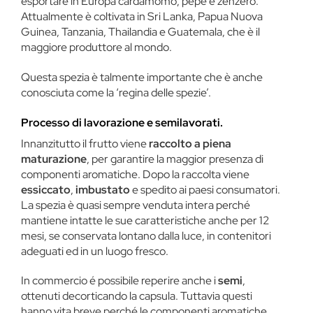
esportare in Europa cardamomo, pepe e zenzero.
Attualmente è coltivata in Sri Lanka, Papua Nuova
Guinea, Tanzania, Thailandia e Guatemala, che è il
maggiore produttore al mondo.
Questa spezia è talmente importante che è anche
conosciuta come la ‘regina delle spezie’.
Processo di lavorazione e semilavorati.
Innanzitutto il frutto viene
raccolto a piena
maturazione
, per garantire la maggior presenza di
componenti aromatiche. Dopo la raccolta viene
essiccato
,
imbustato
e spedito ai paesi consumatori.
La spezia è quasi sempre venduta intera perché
mantiene intatte le sue caratteristiche anche per 12
mesi, se conservata lontano dalla luce, in contenitori
adeguati ed in un luogo fresco.
In commercio é possibile reperire anche i
semi
,
ottenuti decorticando la capsula. Tuttavia questi
hanno vita breve perché le componenti aromatiche