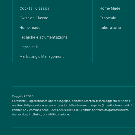
Clicca qui per ent
MASTERCLASS
Plante
Punch: da
Tropicale a
• Cocktail classici