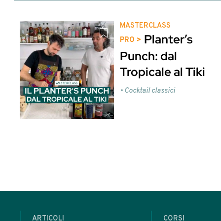
Abbiamo parlato di
Preparazioni home-made - 211
Sode
Potrebbero interessarti anche
Que