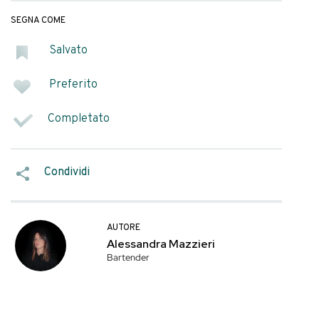
tta di zucchero.Con
 zuccheri, molti
e per le acque
SEGNA COME
Salvato