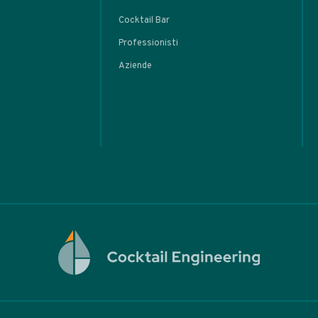
oppure
rare
ARTIC
r’s
l
basi
l Tiki
tem
eva
rot
• Home