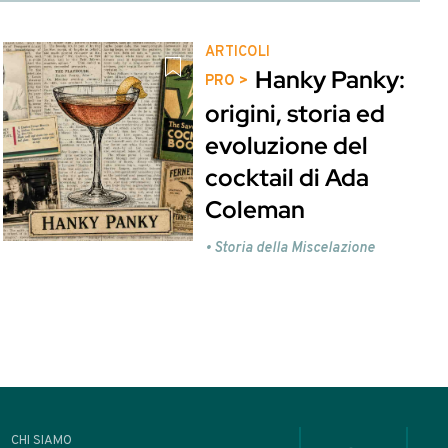
li utenti Gold e Platinum
 visualizzare.