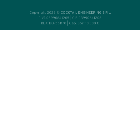
SI
CONSULENZE
e Made
Cocktail Bar
icale
Professionisti
ratorio
Aziende