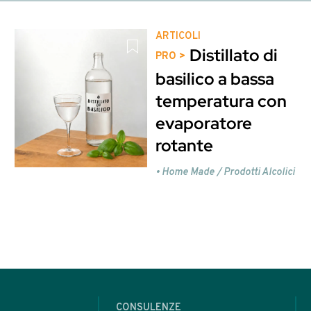
 home-made - 18
sto contenuto è riservato ag
Entra o Registrati per