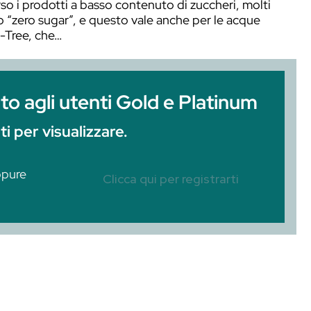
tonica deve contenere una quantità molto rido
umatori verso i prodotti a basso contenuto di
otti “low” o “zero sugar”, e questo vale anch
ght di Fever-Tree, che…