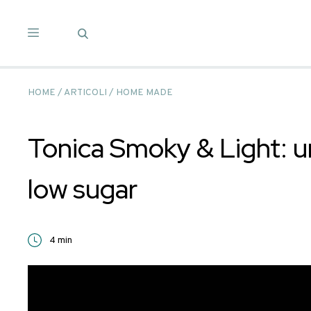
Salta
ai
contenuti
HOME
/
ARTICOLI
/
HOME MADE
Tonica Smoky & Li
low sugar
4
min