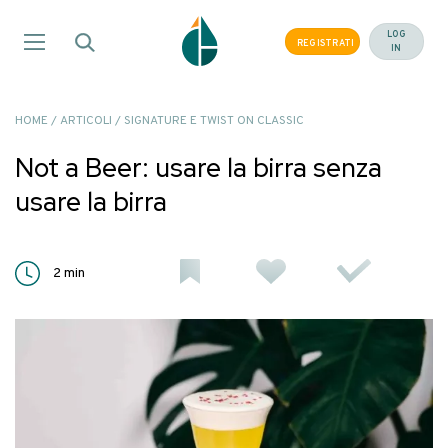
Salta
ai
LOG
REGISTRATI
IN
contenuti
HOME
/
ARTICOLI
/
SIGNATURE E TWIST ON CLASSIC
Not a Beer: usare la birra senza
usare la birra
2
min