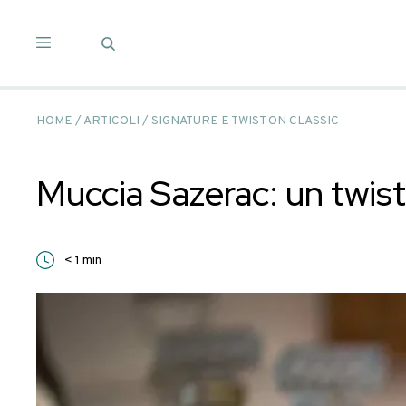
Salta
ai
contenuti
HOME
/
ARTICOLI
/
SIGNATURE E TWIST ON CLAS
Muccia Sazerac: un 
< 1
min