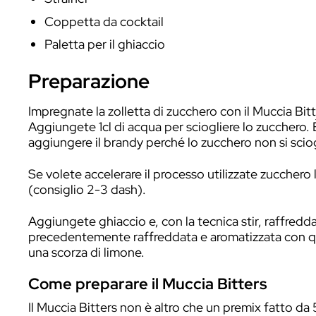
Ingredienti
60 ml Stravecchio Branca
1 zolletta di zucchero
Muccia Bitters
Anice Secco Speciale per aromatizzare
Strumentazione
Mixin’ glass
Bar spoon
Jigger
Strainer