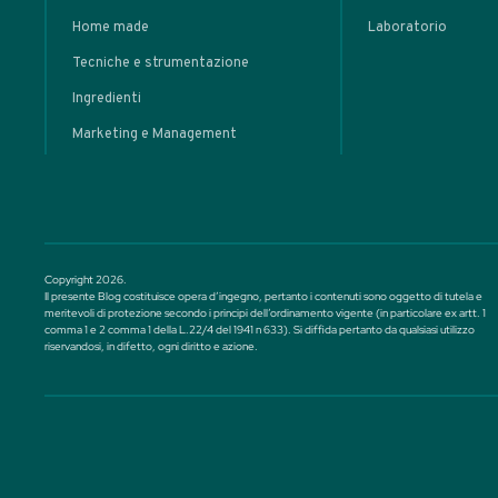
Cocktail con Brandy e Cognac - 21
Potrebbero interessarti anche
LEZIONI
Il Terzo I
nel cockta
connession
sapori, te
racconto
• Signature e Twist