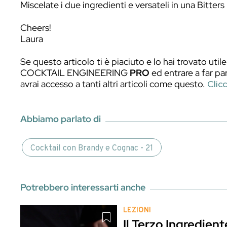
Coppetta da cocktail
Paletta per il ghiaccio
Preparazione
Impregnate la zolletta di zucchero con il 
Aggiungete 1cl di acqua per sciogliere lo
aggiungere il brandy perché lo zucchero n
Se volete accelerare il processo utilizza
(consiglio 2-3 dash).
Aggiungete ghiaccio e, con la tecnica stir
precedentemente raffreddata e aromatiz
una scorza di limone.