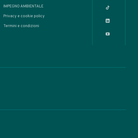
OLI
Bahia Nitro:
nterpretazione
erna del
tail di Trader
ture e Twist on classic /