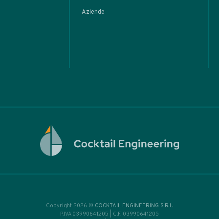
ARTIC
ngrediente
il design:
rei
i tra
mod
cnica e
cock
Vic
 on classic /
• Signa