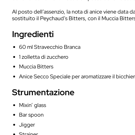
Il Muccia Sazerac è un mio Twist sul
Saz
Volevo realizzare un cocktail con i prodo
dell’azienda Varnelli. Muccia è il paese 
Al posto dell’assenzio, la nota di anice
sostituito il Peychaud’s Bitters, con il 