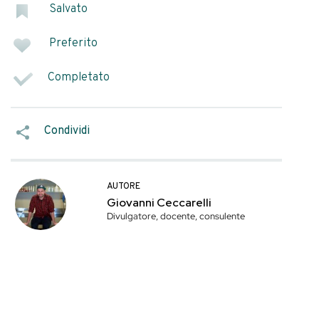
ho scelto i prodotti
SEGNA COME
Salvato
rnelli, mentre ho
e Amaro Sibilla.
Preferito