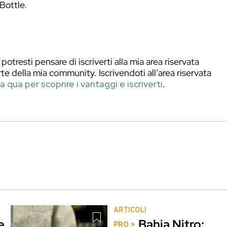
Muccia Bitters, e posizionatela in fondo al Mix
 zucchero. È importante sciogliere la zolletta 
on si scioglie bene in alcol. Versate ora il Br
te zucchero liquido e dosate, a vostro piacimen
, raffreddate e diluite il drink. Filtrate in un
zata con qualche goccia di Anice Secco Varn