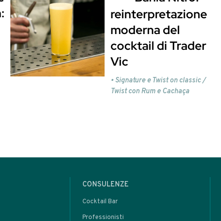
rs
ix fatto da 50% Liquore al Mandarino Varnelli 
 una Bitters Bottle.
rovato utile potresti pensare di iscriverti alla 
are a far parte della mia community. Iscrivendot
questo.
Clicca qua per scoprire i vantaggi e isc