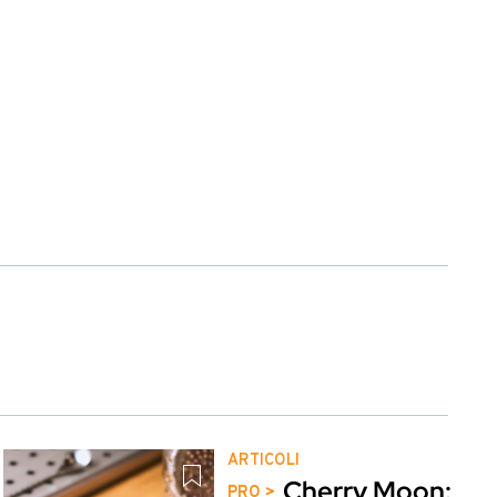
in’ glass.
in acqua, prima di
andy.
to, il Muccia Bitters
a coppetta
elli. Decorate con