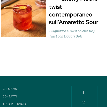
e Amaro Sibilla.
mia area riservata
i all’area riservata
riverti
.