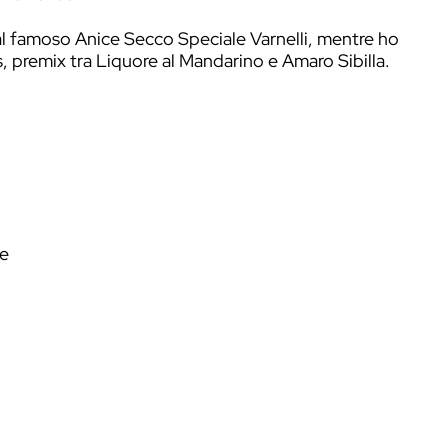
erac
, famoso drink di New Orleans.
tti della mia regione, le Marche, e per questo 
dove ha sede l’azienda.
 viene data dal famoso Anice Secco Speciale Va
Muccia Bitters, premix tra Liquore al Mandarino 