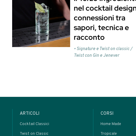
Come preparare il Muccia Bitte
Il Muccia Bitters non è altro che un prem
Miscelate i due ingredienti e versateli in
Cheers!
Laura
Se questo articolo ti è piaciuto e lo hai t
COCKTAIL ENGINEERING
PRO
ed entr
avrai accesso a tanti altri articoli come 
Abbiamo parlato di