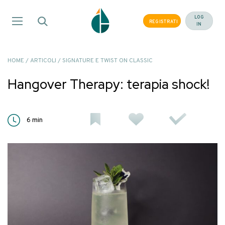
Salta
ai
LOG
REGISTRATI
IN
contenuti
HOME
/
ARTICOLI
/
SIGNATURE E TWIST ON CLASSIC
Hangover Therapy: terapia shock!
6
min