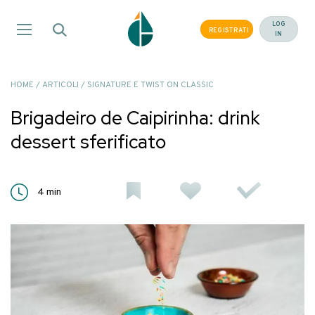
Salta
ai
LOG
REGISTRATI
IN
contenuti
HOME
/
ARTICOLI
/
SIGNATURE E TWIST ON CLASSIC
Brigadeiro de Caipirinha: drink
dessert sferificato
4
min