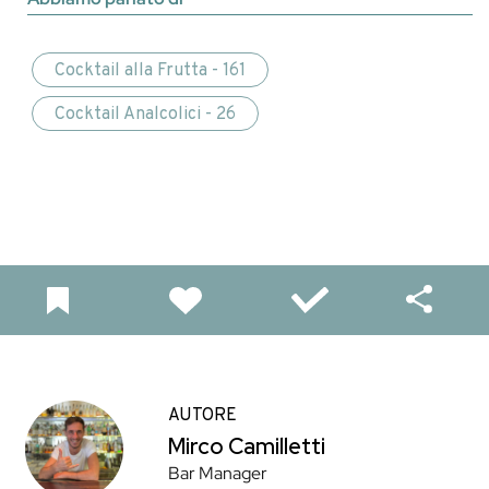
Cocktail alla Frutta - 161
Cocktail Analcolici - 26
AUTORE
Mirco Camilletti
Bar Manager