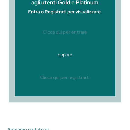
agli utenti Gold e Platinum
Entra o Registrati per visualizzare.
Clicca qui per entrare
oppure
Clicca qui per registrarti
Abbiamo parlato di