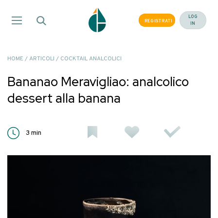
Salta
ai
LOG
REGISTRATI
IN
contenuti
HOME
/
ARTICOLI
/
COCKTAIL ANALCOLICI
Bananao Meravigliao: analcolico
dessert alla banana
3
min