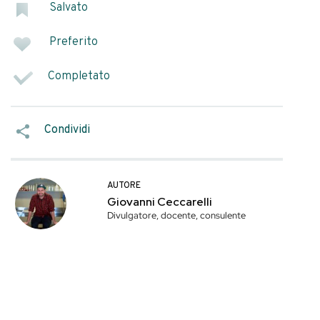
elazione. Se per
iene riscoperta come
SEGNA COME
Salvato
ger beer, vini di
 nei migliori bar
Preferito