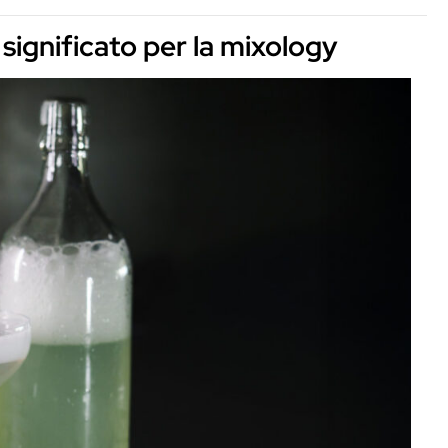
rmentare al bar e cosa cambia tra ingredien
ificato per la mixology
 al bar
la miscelazione
rter
ogliono iniziare fermentare
à