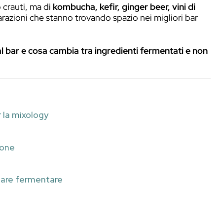
rnata protagonista anche nel mondo della misc
le per conservare alimenti e bevande, oggi v
ensioni aromatiche ai cocktail
.
formaggi
o crauti, ma di
kombucha, kefir, gin
erdura
: preparazioni che stanno trovando spazio