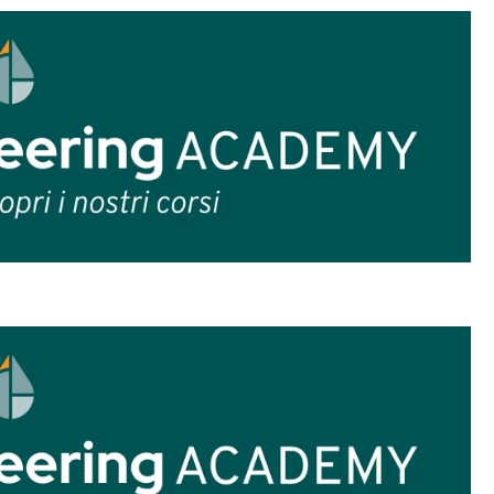
vertiti in
alcol, acidi organici (es. acido latti
 di composti aromatici secondari
.
mazioni non sono semplici “reazioni chimiche”
crorganismi sul prodotto finale. Ogni specie, 
iare molecole diverse, che arricchiscono il prof
 sono tre:
ica
eri, aldeidi, chetoni e altri composti aromat
vviene la magia: una semplice tisana al tè div
possibile da replicare in altro modo; lo zenzer
pungente e leggermente alcolico.