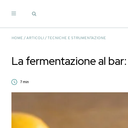
Salta
ai
contenuti
HOME
/
ARTICOLI
/
TECNICHE E STRUMENTAZIO
La fermentazione al
7
min