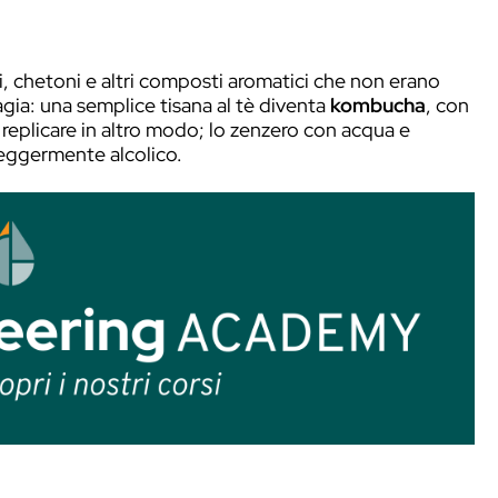
Fermentato di fiori di sambuco
imico
guidato da microrganismi – principalmente
resenti negli alimenti per vivere e riprodursi.