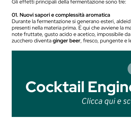
La
fermentazione
è un
processo bioch
che utilizzano zuccheri e altre molecole p