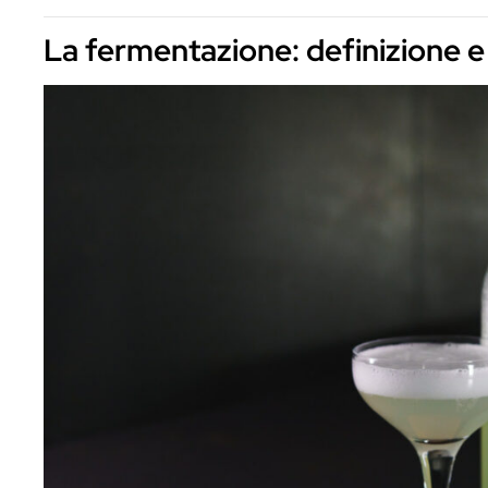
La domanda diventa naturale:
perché fe
fermentati?
Indice
La fermentazione: definizione e sign
I principali tipi di fermentazione utili
Ingredienti fermentati applicabili al
Fermentazione spontanea o con sta
Consigli pratici per bartender che v
Fermentazione al bar e sostenibilit
Conclusione