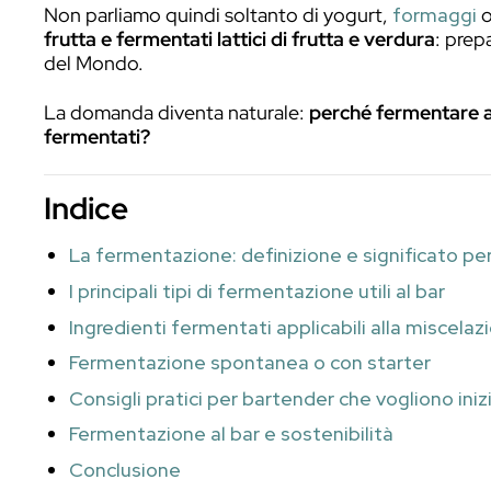
Negli ultimi anni la fermentazione è to
secoli era stata una tecnica fondamenta
strumento creativo per dare nuove dim
Non parliamo quindi soltanto di yogurt,
frutta e fermentati lattici di frutta e v
del Mondo.