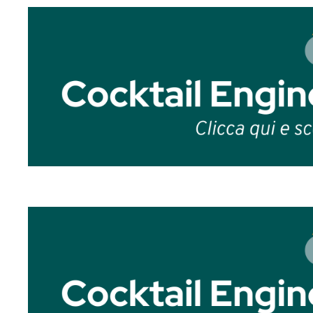
trasformazione gli zuccheri vengono con
anidride carbonica) e una vasta gamma
Per noi bartender o chef, queste trasfor
propria
firma sensoriale
lasciata dai mi
di lievito o batterio, è in grado di rilasc
gustativo.
Gli effetti principali della fermentazione
01. Nuovi sapori e complessità aromat
Durante la fermentazione si generano est
presenti nella materia prima. È qui che a
note fruttate, gusto acido e acetico, im
zucchero diventa
ginger beer
, fresco, 