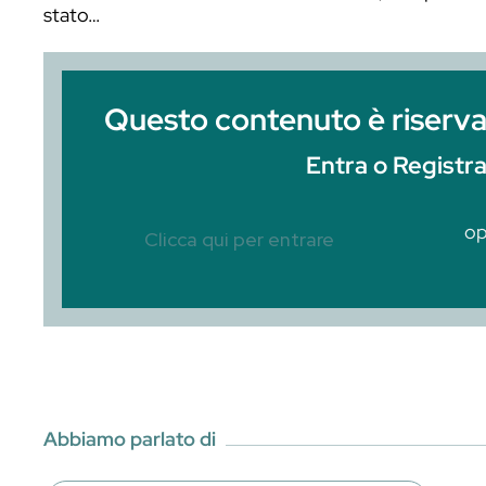
Indice dei contenutiNascita ed evoluzio
CordialTimeline della ricettaCuriositàC
Inc., azienda distributrice di bevande alc
Uniti d’America della Rose’s Lime Juice
stato…