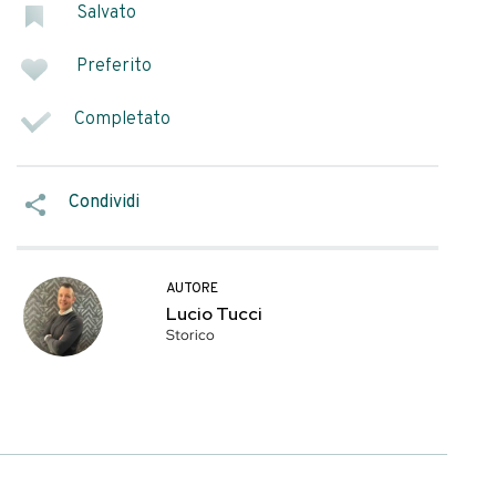
mletGin e Lime
e della Heublein
i vendita negli Stati
SEGNA COME
a Gimlet sarebbe
Salvato
Preferito