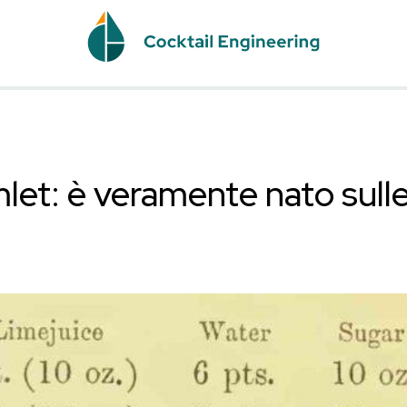
E
ail Gimlet: è verament