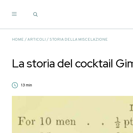
Salta
ai
contenuti
HOME
/
ARTICOLI
/
STORIA DELLA MISCELAZION
La storia del cockt
13
min