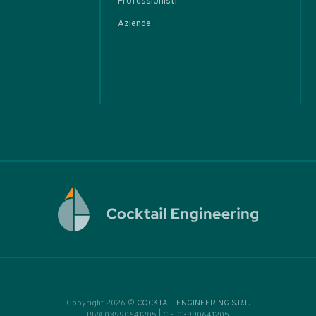
ARTIC
r’s
l
basi
l Tiki
tem
eva
rot
• Home