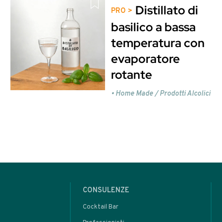
 49
sto contenuto è riservato ag
Entra o Registrati per
oppure
rare