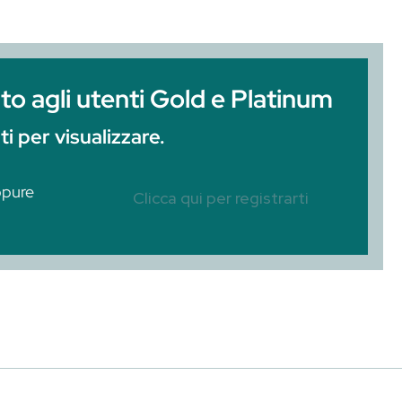
ne del GimletIpotesi sull’origine del nome Gi
onclusioni Nel 1958 John G. Martin, president
oliche, affermò, dopo aver acquisito i diritti d
, che probabilmente l’anno successivo il Vodk