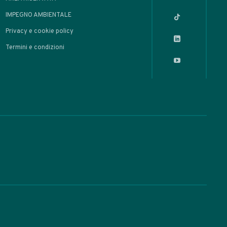
OLI
Distillato di
lico a bassa
peratura con
poratore
ante
 Made / Prodotti Alcolici