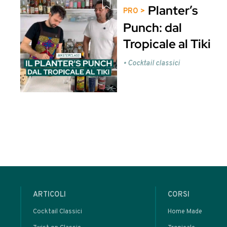
Storia dei Cocktail e della Miscelazione -
Potrebbero interessarti anche
Que
Clicca qui per ent