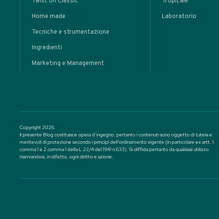
MASTERCLASS
Plante
Punch: da
Tropicale a
• Cocktail classici