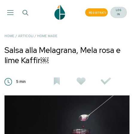
Salta
ai
LOG
REGISTRATI
IN
contenuti
HOME
/
ARTICOLI
/
HOME MADE
Salsa alla Melagrana, Mela rosa e
lime Kaffir￼
5
min