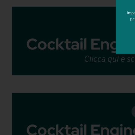
Ora, quando fate questa valutazione, no
pochissimi Sex on the Beach. Pensate al
ancora particolarmente richiesto a livell