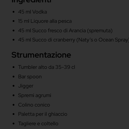
Se ti interessa approfondire questo dis
Se vuoi rivedere la nostra chiacchierata,
Sul perché venga particolarmente richi
qualche ipotesi.
Il Sex on the Beach è bevuto principalm
moderatamente alcolico e abbastanza dolc