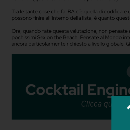
Diciamoci la verità, il Sex on the Beach 
Anzi, probabilmente è uno dei peggiori 
Come è possibile allora che sia così famo
Rispondere all’ultima domanda, ovvero pe
Dell’IBA (International Bartenders Assoc
nazionali (quella italiana è AIBES per es
Tra le tante cose che fa IBA c’è quella di 
possono finire all’interno della lista, è