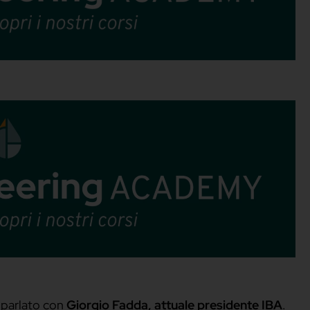
SCIENTIFICA PER BART
imparerai un metodo tecnico-scientifico che da strut
permetterà di padroneggiare cocktail, preparaz
signature.
SCOPRI L'ACADEMY