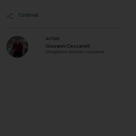
SEGNA COME
Salvato
ella codifica IBA?
 molto semplice.
Preferito
ociazioni di barman
Completato
per cui i drink
Condividi
iesto.