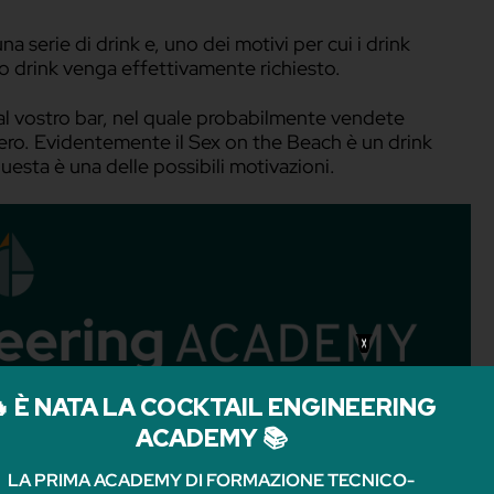
non è un grande drink.
che io abbia mai bevuto.
so e richiesto da essere inserito all’interno d
rché si trovi all’interno della codifica IBA, è
iation) fanno parte praticamente tutte le ass
empio).
codificare una serie di drink e, uno dei motivi 
 quanto questo drink venga effettivamente rich