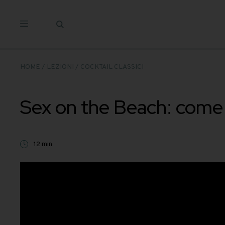
Salta
ai
contenuti
HOME
/
LEZIONI
/
COCKTAIL CLASSICI
Sex on the Beach: 
12 min