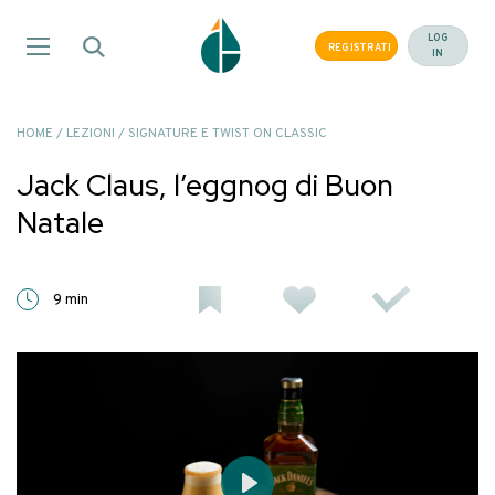
Salta
ai
LOG
REGISTRATI
IN
contenuti
HOME
/
LEZIONI
/
SIGNATURE E TWIST ON CLASSIC
Jack Claus, l’eggnog di Buon
Natale
9 min