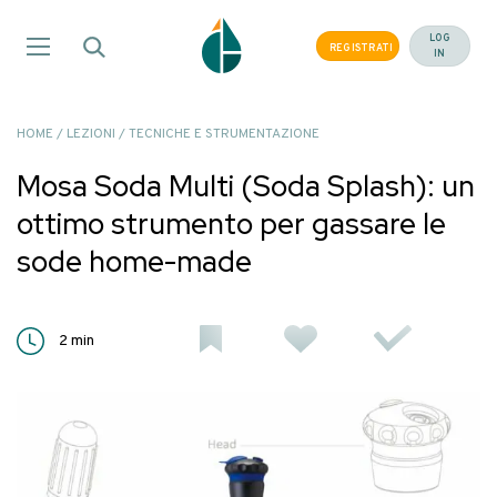
Salta
ai
LOG
REGISTRATI
IN
contenuti
HOME
/
LEZIONI
/
TECNICHE E STRUMENTAZIONE
Mosa Soda Multi (Soda Splash): un
ottimo strumento per gassare le
sode home-made
2
min