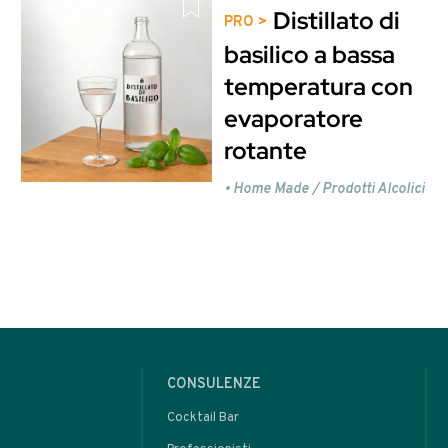
 e Home-made - 91
sto contenuto è riservato ag
Entra o Registrati per
oppure
rare