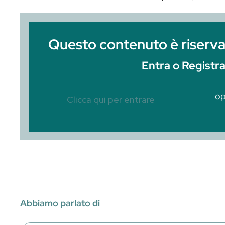
Come ho già scritto in un precedente art
freschi: estrazione e conservazione‘, i s
essere ingredienti di drink e cocktail o
brioches.Nei cocktail bar molto frequent
Questo contenuto è r