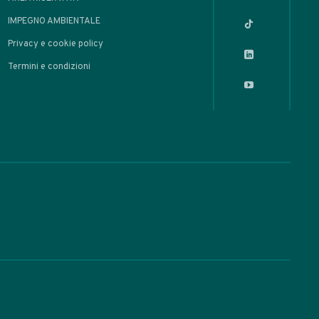
OLI
Distillato di
lico a bassa
peratura con
poratore
ante
 Made / Prodotti Alcolici