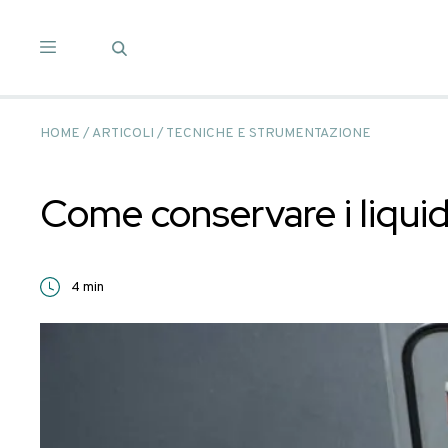
Salta
ai
contenuti
HOME
/
ARTICOLI
/
TECNICHE E STRUMENTAZIO
Come conservare i 
4
min