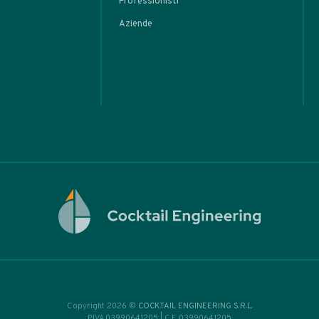
ARTIC
r’s
l
basi
l Tiki
tem
eva
rot
• Home