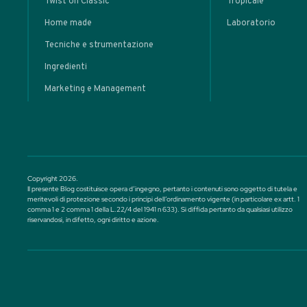
MASTERCLASS
Plante
Punch: da
Tropicale a
• Cocktail classici