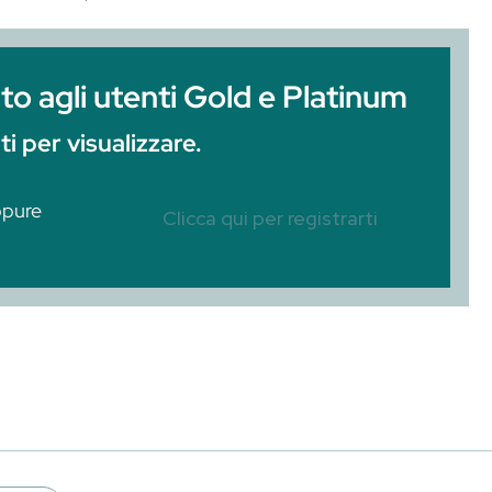
icolo pubblicato su questo blog, intitolato ‘S
ucchi di frutta freschi sono molto utilizzati al
ppure possono essere consumati a colazione, in
ati, come i disco-bar, si…
iservato agli utenti Gold e 