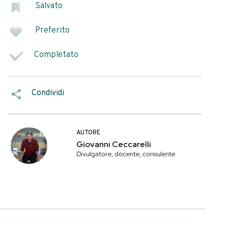
ucchi di frutta
 bar perché possono
sieme alle
SEGNA COME
Salvato
Preferito
Platinum