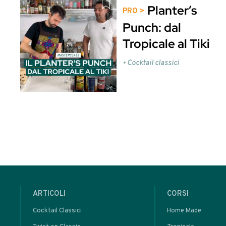
Tecniche e Strumentazione per Cocktail
Potrebbero interessarti anche
Que
Clicca qui per ent