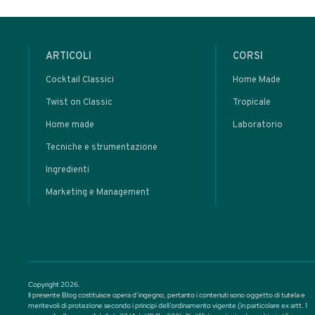
Cocktail alla Frutta - 161
Ingredienti
Potrebbero interessarti anche
FOCUS
Zucca
miscelazi
preparazio
cocktail
• Ingredienti / Fru