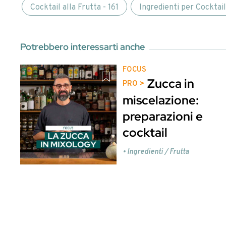
Entra o
Clicca qui per entrare
Abbiamo parlato di