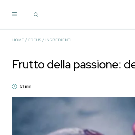
Salta
ai
contenuti
HOME
/
FOCUS
/
INGREDIENTI
Frutto della passi
51 min