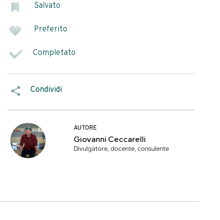
lo che c’è da
azioni home made e
ntenuti salvati così
SEGNA COME
Salvato
Preferito
Platinum