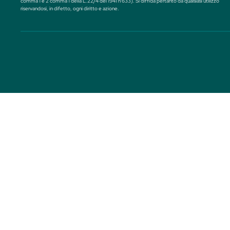
ARTICOLI
COR
Cocktail Classici
Hom
Twist on Classic
Trop
Home made
Labo
Tecniche e strumentazione
Ingredienti