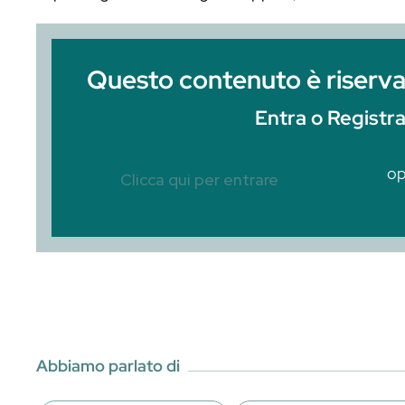
In questo webinar Giovanni Ceccarelli e 
sapere sul Frutto della Passione: scelta
cocktail. Se non puoi guardare ora quest
lo potrai guardare in seguito oppure, se l’
Questo contenuto è r