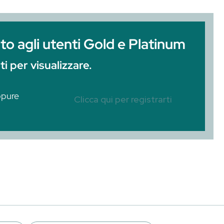
Federico Mastellari ti spiegheranno tutto quel
, varietà, gestione della maturazione, prepar
o webinar, ricordati che la puoi mettere nei co
hai vista e ti…
iservato agli utenti Gold e 