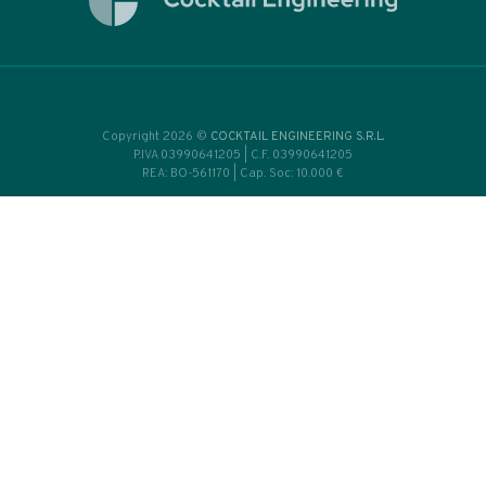
SI
CONSULENZE
e Made
Cocktail Bar
icale
Professionisti
ratorio
Aziende