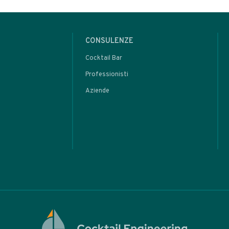
 per Cocktail - 59
Preparazioni home-made - 
ARTIC
 in
Ingr
cocc
one:
crem
ni e
acqu
fari
tta
• Ingre