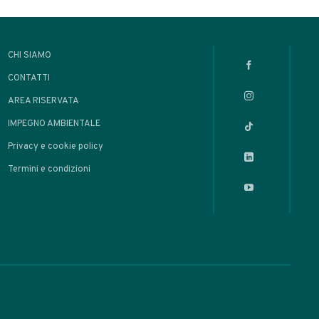
211
OLI
edienti al
o per cocktail:
a, latte,
a, liquori e
na
dienti / Frutta