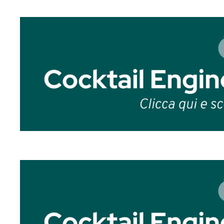
Conclusioni
Cos’è il Terzo Ingredient
Il Terzo Ingrediente non è “una terza cosa”
funzione precisa e può agire in diversi m