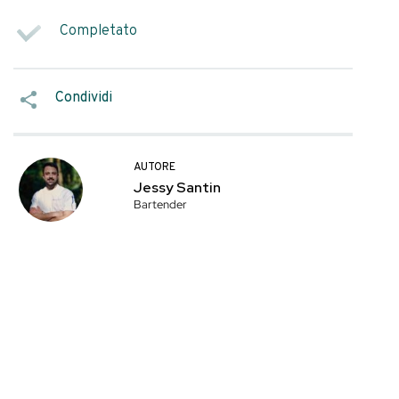
consolidate: vino e
SEGNA COME
onoscibili, ma nel
Salvato
fficiente.
 Possono convivere
Preferito
sul piano tecnico,
Completato