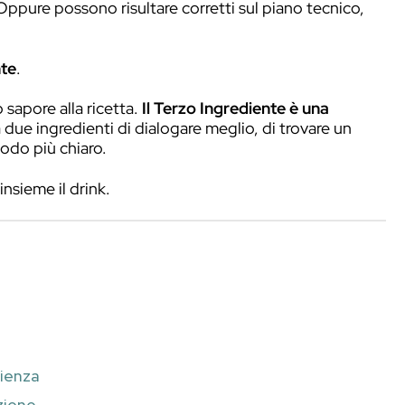
ivi
, siamo spesso portati a partire da coppie 
lato e
menta
eccetera.
rio per questo sono diventate riferimenti ric
rsi a un abbinamento corretto
non è sempre su
bili, ma
non necessariamente completarsi
.
a relazione. Oppure possono risultare corretti 
perienza.
zo Ingrediente
.