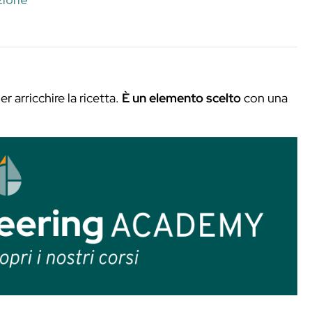
e un altro sapore alla ricetta.
Il Terzo Ingre
ermette a due ingredienti di dialogare meglio
alcosa in modo più chiaro.
 che tiene insieme il drink.
affumicato
e come esperienza
i progettazione