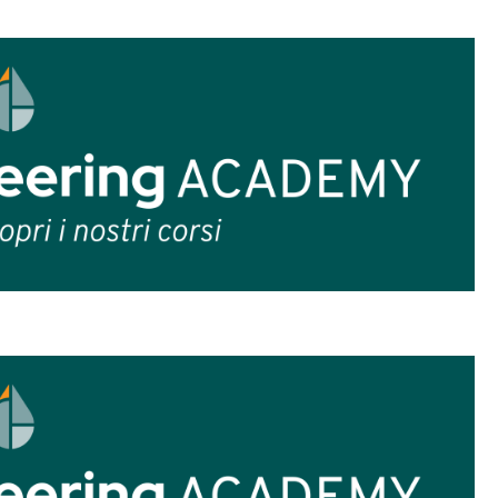
e
 inserita per arricchire la ricetta.
È un eleme
odi: