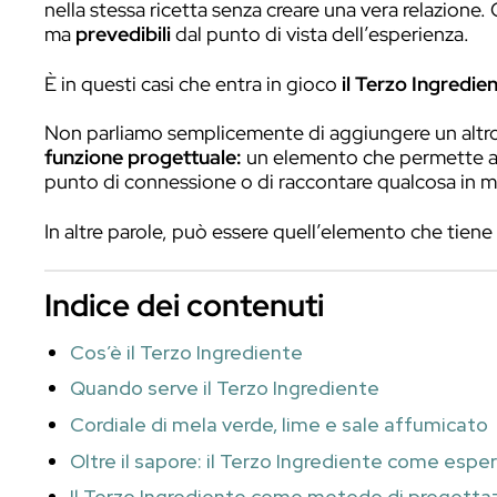
Quando parliamo di
abbinamenti gustat
formaggio, pomodoro e basilico, ciocco
Sono combinazioni che funzionano e prop
cocktail design contemporaneo,
limita
Due ingredienti possono essere compati
nella stessa ricetta senza creare una ver
ma
prevedibili
dal punto di vista dell’es
È in questi casi che entra in gioco
il Ter