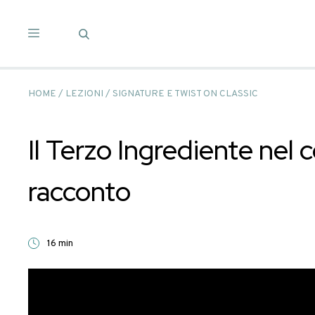
Salta
ai
contenuti
HOME
/
LEZIONI
/
SIGNATURE E TWIST ON CLASS
Il Terzo Ingrediente
racconto
16 min