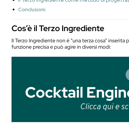
Non parliamo semplicemente di aggiunger
funzione progettuale:
un elemento che p
punto di connessione o di raccontare qu
In altre parole, può essere quell’elemento
Indice dei contenuti
Cos’è il Terzo Ingrediente
Quando serve il Terzo Ingrediente
Cordiale di mela verde, lime e sale 
Oltre il sapore: il Terzo Ingredient
Il Terzo Ingrediente come metodo d