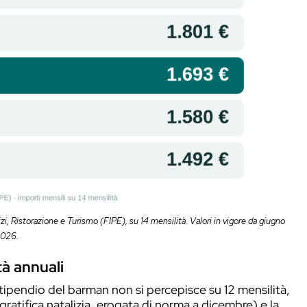
ure più senior.
i minimi tabellari lordi mensili (paga base più
ello)
: circa 1.458 € lordi
di
i
llo)
: circa 1.869 € lordi
ratto regolare non può scendere, non il tetto. 
tti di anzianità, eventuali superminimi individ
o e straordinario. Le tabelle, peraltro, salgo
inimi sono destinati ad aumentare.