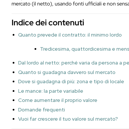
Quanto guadagna un barman è una delle
una domanda sensata. La risposta onesta
mettere in fila: il livello di inquadrament
Qui partiamo dal minimo fissato dal cont
mercato (il netto), usando fonti ufficiali
Indice dei contenuti