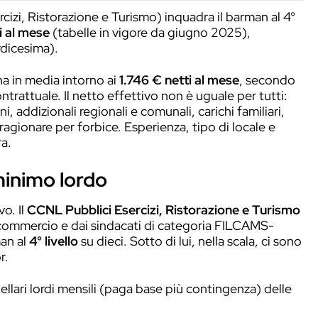
mo lordo
ma e mensilità annuali
persona a persona
rcato
 di locale
ercato?