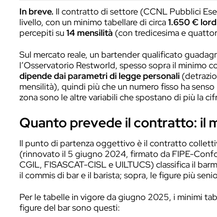
Quanto prevede il contratto: il mini
Tredicesima, quattordicesi
Dal lordo al netto: perché varia da 
Quanto si guadagna davvero sul me
Dove si guadagna di più: zona e tipo
Le mance: la parte variabile
Come aumentare il proprio valore
Domande frequenti
Vuoi far crescere il tuo valore sul m