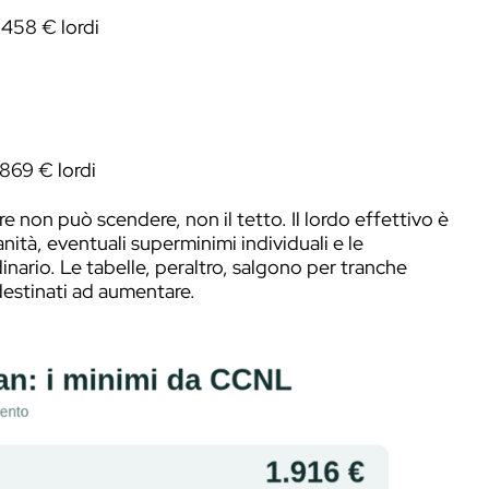
ubblici Esercizi, Ristorazione e Turismo) inqua
.650 € lordi al mese
(tabelle in vigore da gi
a e quattordicesima).
cato guadagna in media intorno ai
1.746 € nett
 minimo contrattuale. Il netto effettivo non è
li
(detrazioni, addizionali regionali e comunali, 
o ha senso ragionare per forbice. Esperienza, 
i più la cifra.
to: il minimo lordo
tto collettivo. Il
CCNL Pubblici Esercizi, Ris
a FIPE-Confcommercio e dai sindacati di cat
ica il barman al
4° livello
su dieci. Sotto di lui