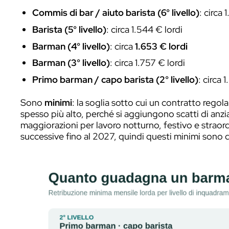
In breve.
Il contratto di settore (CCNL P
livello, con un minimo tabellare di circa
1
percepiti su
14 mensilità
(con tredicesim
Sul mercato reale, un bartender qualifi
l’Osservatorio Restworld, spesso sopra il
dipende dai parametri di legge persona
mensilità), quindi più che un numero fiss
zona sono le altre variabili che spostano d
Quanto prevede il contrat
Il punto di partenza oggettivo è il contra
(rinnovato il 5 giugno 2024, firmato d
CGIL, FISASCAT-CISL e UILTUCS) classif