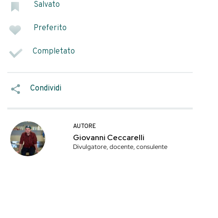
 mestiere — ed è
che si possono
a zona e le mance.
SEGNA COME
gna davvero sul
Salvato
Preferito