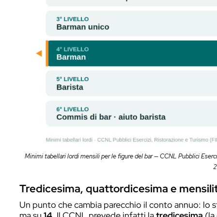
il commis di bar e il barista; sopra, le fig
Per le tabelle in vigore da giugno 2025, 
figure del bar sono questi:
Commis di bar / aiuto barista (6° liv
Barista (5° livello)
: circa 1.544 € lordi
Barman (4° livello)
: circa
1.653 € lor
Barman (3° livello)
: circa 1.757 € lord
Primo barman / capo barista (2° live
Sono
minimi
: la soglia sotto cui un cont
spesso più alto, perché si aggiungono sca
maggiorazioni per lavoro notturno, festiv
successive fino al 2027, quindi questi m