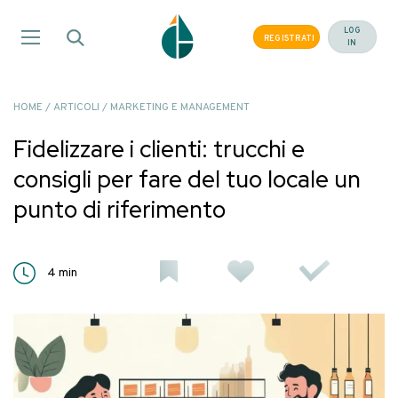
Salta
ai
LOG
REGISTRATI
IN
contenuti
HOME
/
ARTICOLI
/
MARKETING E MANAGEMENT
Fidelizzare i clienti: trucchi e
consigli per fare del tuo locale un
punto di riferimento
4
min