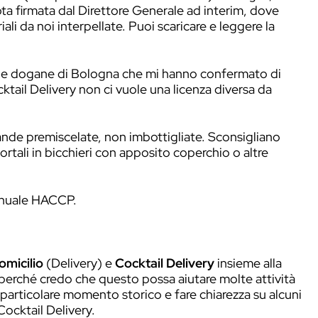
o lockdown (27 aprile 2020) con le informazio
ano e Vicenza (interpellata da Andrea Gallottin
mato una nota firmata dal Direttore Generale 
ie territoriali da noi interpellate. Puoi scaric