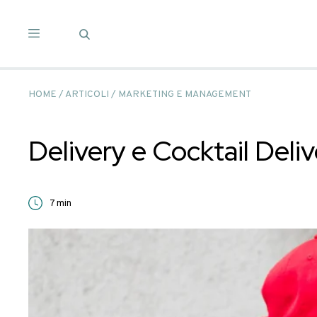
Salta
ai
contenuti
HOME
/
ARTICOLI
/
MARKETING E MANAGEMENT
Delivery e Cocktail
7
min