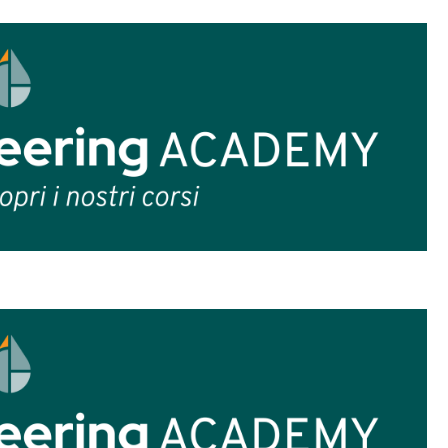
contattato le dogane di Bologna che mi han
per fare Cocktail Delivery non ci vuole una lic
ferisce a bevande premiscelate, non imbottigli
ccarli e trasportali in bicchieri con apposito co
namento al Manuale HACCP.
nsegna a domicilio
(Delivery) e
Cocktail Del
laboratrice, perché credo che questo possa aiu
lio questo particolare momento storico e fare
 quello del Cocktail Delivery.