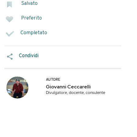
ni pervenute
SEGNA COME
i). Il 6 luglio,
Salvato
ad interim, dove
are e leggere la
Preferito