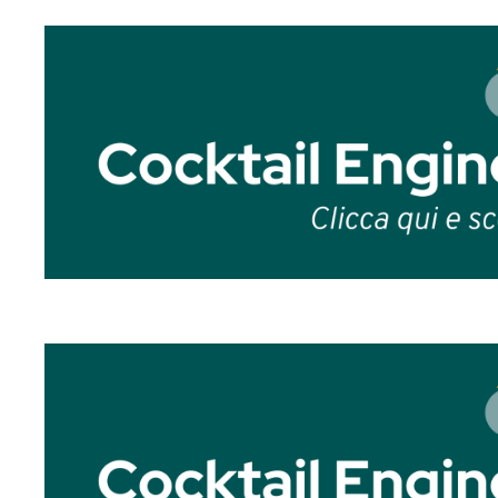
A seguito di questo aggiornamento ho 
aver recepito l’informativa e che quindi 
quella che un bar già possiede.
Tuttavia mi hanno precisato che ci si ri
quindi di imbottigliare i drink, ma di sto
soluzioni come le buste sottovuoto.
Resta invariato il discorso sull’aggior
Di seguito l’articolo originale
Ho deciso di scrivere un articolo sulla
co
dr.ssa Claudia Costanza, mia stretta col
di somministrazione ad affrontare al meg
aspetti un po’ controversi, in particolare