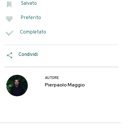
a. Il dehor è pieno,
già che non basterà.
ato…
SEGNA COME
Salvato
Platinum
Preferito