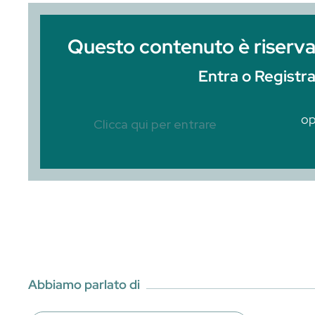
C’è un momento, ogni venerdì sera di lug
al banco ci sono tre file di clienti e di
Gli ordini si accumulano, l’attesa cresce 
Questo contenuto è r