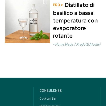
sto contenuto è riservato ag
Entra o Registrati per
oppure
rare