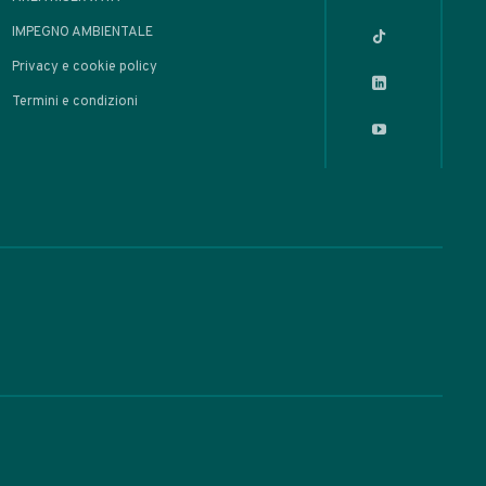
OLI
Distillato di
lico a bassa
peratura con
poratore
ante
 Made / Prodotti Alcolici