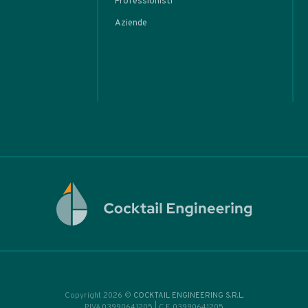
ARTIC
r’s
l
basi
l Tiki
tem
eva
rot
• Home