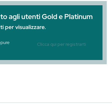
lio, che chi gestisce un bar conosce a memori
etro al bancone i bartender shakerano sapendo 
e con lei cresce anche il rischio più sottovalut
iservato agli utenti Gold e 