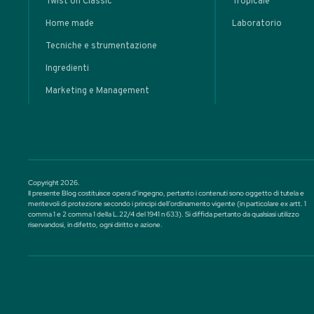
MASTERCLASS
Plante
Punch: da
Tropicale a
• Cocktail classici