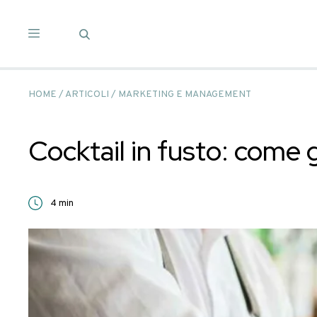
Salta
ai
contenuti
HOME
/
ARTICOLI
/
MARKETING E MANAGEMENT
Cocktail in fusto: 
4
min