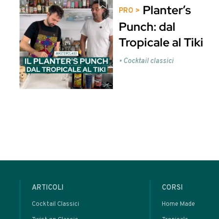
Marketing e Management per bar - 60
Potrebbero interessarti anche
Que
Clicca qui per ent