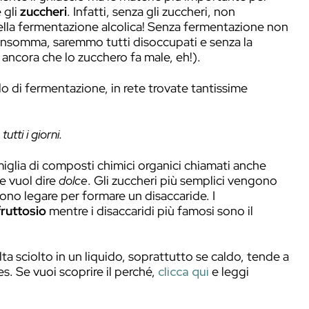
 questo ingrediente probabilmente non esi
del barman.
nk è sicuramente il ghiaccio ma le materie pi
 sicuramente gli
zuccheri
. Infatti, senza gli zu
 necessari nella fermentazione alcolica! Senz
ati e i liquori. Insomma, saremmo tutti disoccup
alcool (ditemi ancora che lo zucchero fa male, eh