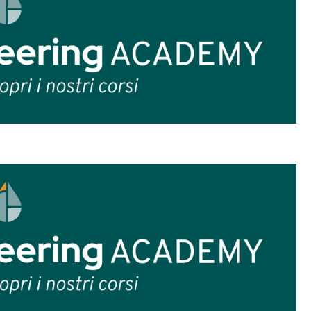
ruttosio e, nel linguaggio comune, viene chiam
e prime: la
canna da zucchero
(Saccharum off
s subsp vulgaris
). Il saccarosio estratto in Ital