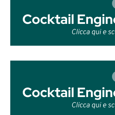
Il saccarosio è l’unione di glucosio e f
saccarosio viene estratto da due materi
barbabietola da zucchero
(
Beta vulgari
esclusivamente dalla barbabietola.