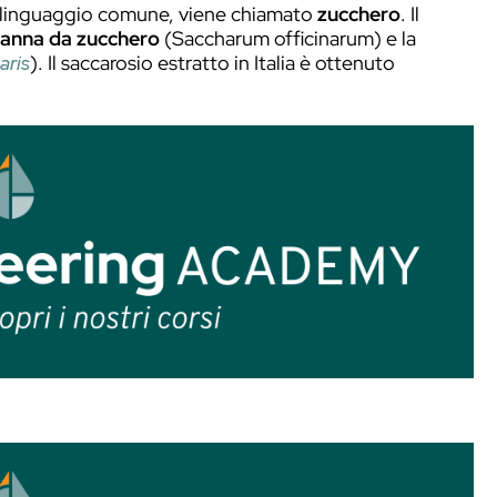
arvi parlando di fermentazione, in rete trovat
utilizziamo tutti i giorni.
ndica una famiglia di composti chimici organic
eca
glucos
che vuol dire
dolce
. Gli zuccheri più
di si possono legare per formare un disaccar
cosio
ed il
fruttosio
mentre i disaccaridi più f
se, una volta sciolto in un liquido, soprattut
o su BarTales. Se vuoi scoprire il perché,
clicc