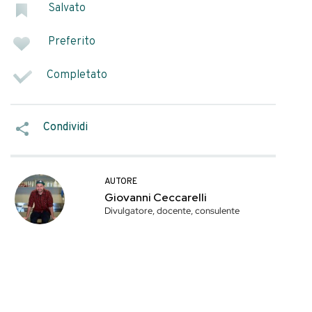
sterebbe il lavoro
SEGNA COME
ù importante per
Salvato
ccheri, non
a fermentazione non
ati e senza la
Preferito
!).