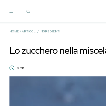
Salta
ai
contenuti
HOME
/
ARTICOLI
/
INGREDIENTI
Lo zucchero nella 
4
min