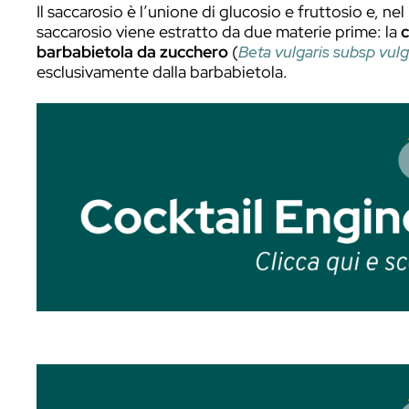
In questo articolo non voglio però annoi
informazioni attendibili.
In questo articolo parlerò degli zuccheri che 
Innanzitutto con il termine zuccheri si i
glucidi
. Il termine deriva dalla parola gr
chiamati monosaccaridi. Due monosaccari
monosaccaridi più conosciuti sono il
glu
saccarosio
, il
lattosio
ed il
maltosio
.
Il
fruttosio
è lo zucchero più dolce anche 
perdere la sua dolcezza. Ne avevo parlat
l’articolo a pagina 46.