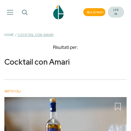
Salta
ai
LOG
REGISTRATI
IN
contenuti
HOME
/
COCKTAIL CON AMARI
Risultati per:
Cocktail con Amari
ARTICOLI