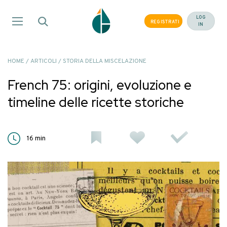
Salta
ai
LOG
REGISTRATI
IN
contenuti
HOME
/
ARTICOLI
/
STORIA DELLA MISCELAZIONE
French 75: origini, evoluzione e
timeline delle ricette storiche
16
min