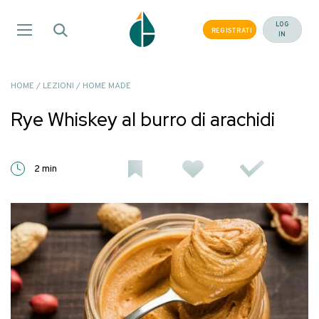
Salta
ai
LOG
REGISTRATI
IN
contenuti
HOME
/
LEZIONI
/
HOME MADE
Rye Whiskey al burro di arachidi
2 min